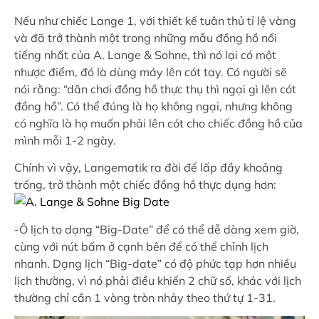
Nếu như chiếc Lange 1, với thiết kế tuân thủ tỉ lệ vàng
và đã trở thành một trong những mẫu đồng hồ nổi
tiếng nhất của A. Lange & Sohne, thì nó lại có một
nhược điểm, đó là dùng máy lên cót tay. Có người sẽ
nói rằng: “dân chơi đồng hồ thực thụ thì ngại gì lên cót
đồng hồ”. Có thể đúng là họ không ngại, nhưng không
có nghĩa là họ muốn phải lên cót cho chiếc đồng hồ của
mình mỗi 1-2 ngày.
Chính vì vậy, Langematik ra đời để lấp đầy khoảng
trống, trở thành một chiếc đồng hồ thực dụng hơn:
-Ô lịch to dạng “Big-Date” để có thể dễ dàng xem giờ,
cùng với nút bấm ở cạnh bên để có thể chỉnh lịch
nhanh. Dạng lịch “Big-date” có độ phức tạp hơn nhiều
lịch thường, vì nó phải điều khiển 2 chữ số, khác với lịch
thường chỉ cần 1 vòng tròn nhảy theo thứ tự 1-31.