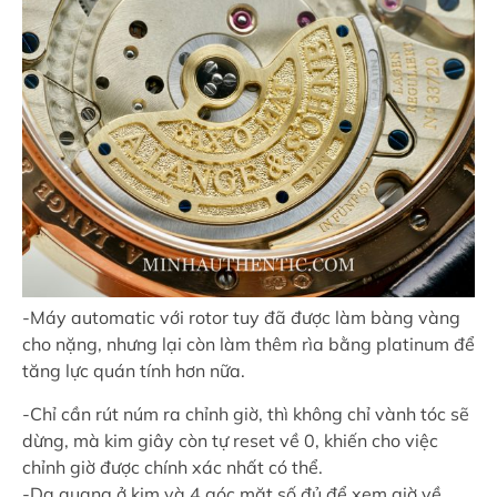
-Máy automatic với rotor tuy đã được làm bàng vàng
cho nặng, nhưng lại còn làm thêm rìa bằng platinum để
tăng lực quán tính hơn nữa.
-Chỉ cần rút núm ra chỉnh giờ, thì không chỉ vành tóc sẽ
dừng, mà kim giây còn tự reset về 0, khiến cho việc
chỉnh giờ được chính xác nhất có thể.
-Dạ quang ở kim và 4 góc mặt số đủ để xem giờ về