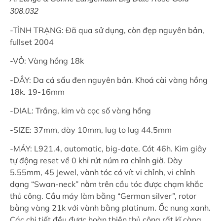
308.032
-TÌNH TRẠNG: Đã qua sử dụng, còn đẹp nguyên bản,
fullset 2004
-VỎ: Vàng hồng 18k
-DÂY: Da cá sấu đen nguyên bản. Khoá cài vàng hồng
18k. 19-16mm
-DIAL: Trắng, kim và cọc số vàng hồng
-SIZE: 37mm, dày 10mm, lug to lug 44.5mm
-MÁY: L921.4, automatic, big-date. Cót 46h. Kim giây
tự động reset về 0 khi rút núm ra chỉnh giờ. Dày
5.55mm, 45 Jewel, vành tóc có vít vi chỉnh, vi chỉnh
dạng “Swan-neck” nằm trên cầu tóc được chạm khắc
thủ công. Cầu máy làm bằng “German silver”, rotor
bằng vàng 21k với vành bằng platinum. Ốc nung xanh.
Các chi tiết đều được hoàn thiện thủ công rất kĩ càng.