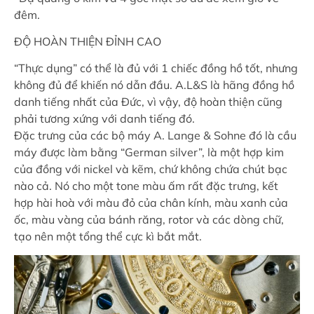
đêm.
ĐỘ HOÀN THIỆN ĐỈNH CAO
“Thực dụng” có thể là đủ với 1 chiếc đồng hồ tốt, nhưng
không đủ để khiến nó dẫn đầu. A.L&S là hãng đồng hồ
danh tiếng nhất của Đức, vì vậy, độ hoàn thiện cũng
phải tương xứng với danh tiếng đó.
Đặc trưng của các bộ máy A. Lange & Sohne đó là cầu
máy được làm bằng “German silver”, là một hợp kim
của đồng với nickel và kẽm, chứ không chứa chút bạc
nào cả. Nó cho một tone màu ấm rất đặc trưng, kết
hợp hài hoà với màu đỏ của chân kính, màu xanh của
ốc, màu vàng của bánh răng, rotor và các dòng chữ,
tạo nên một tổng thể cực kì bắt mắt.