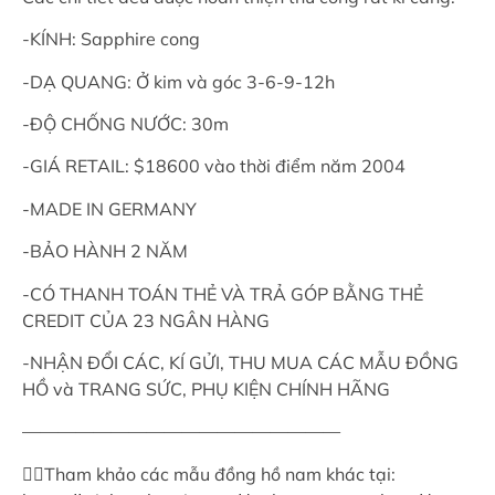
-KÍNH: Sapphire cong
-DẠ QUANG: Ở kim và góc 3-6-9-12h
-ĐỘ CHỐNG NƯỚC: 30m
-GIÁ RETAIL: $18600 vào thời điểm năm 2004
-MADE IN GERMANY
-BẢO HÀNH 2 NĂM
-CÓ THANH TOÁN THẺ VÀ TRẢ GÓP BẰNG THẺ
CREDIT CỦA 23 NGÂN HÀNG
-NHẬN ĐỔI CÁC, KÍ GỬI, THU MUA CÁC MẪU ĐỒNG
HỒ và TRANG SỨC, PHỤ KIỆN CHÍNH HÃNG
——————————————————
👉🏻Tham khảo các mẫu đồng hồ nam khác tại: