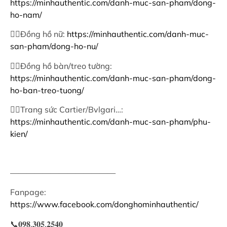
https://minhauthentic.com/danh-muc-san-pham/dong-
ho-nam/
👉🏻Đồng hồ nữ:
https://minhauthentic.com/danh-muc-
san-pham/dong-ho-nu/
👉🏻Đồng hồ bàn/treo tường:
https://minhauthentic.com/danh-muc-san-pham/dong-
ho-ban-treo-tuong/
👉🏻Trang sức Cartier/Bvlgari…:
https://minhauthentic.com/danh-muc-san-pham/phu-
kien/
—————————————
Fanpage:
https://www.facebook.com/donghominhauthentic/
📞𝟎𝟗𝟖.𝟑𝟎𝟓.𝟐𝟓𝟒𝟎