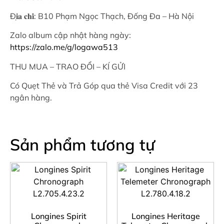
Đ𝐢̣𝐚 𝐜𝐡𝐢̉: B10 Phạm Ngọc Thạch, Đống Đa – Hà Nội
Zalo album cập nhật hàng ngày:
https://zalo.me/g/logawa513
THU MUA – TRAO ĐỔI – KÍ GỬI
Có Quẹt Thẻ và Trả Góp qua thẻ Visa Credit với 23
ngân hàng.
Sản phẩm tương tự
Longines Spirit
Longines Heritage