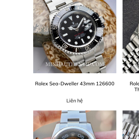
Rolex Sea-Dweller 43mm 126600
Rol
T
Liên hệ