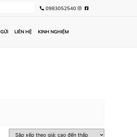
0983052540
 GỬI
LIÊN HỆ
KINH NGHIỆM