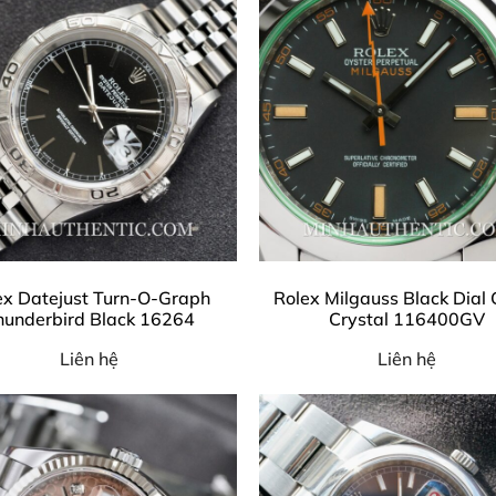
ex Datejust Turn-O-Graph
Rolex Milgauss Black Dial
hunderbird Black 16264
Crystal 116400GV
Liên hệ
Liên hệ