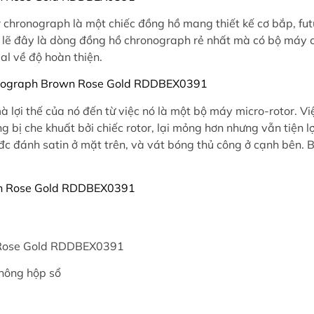
chronograph là một chiếc đồng hồ mang thiết kế cơ bắp, futu
ó lẽ đây là dòng đồng hồ chronograph rẻ nhất mà có bộ máy c
l về độ hoàn thiện.
lợi thế của nó đến từ việc nó là một bộ máy micro-rotor. Việ
ị che khuất bởi chiếc rotor, lại mỏng hơn nhưng vẫn tiện lợi
u đc đánh satin ở mặt trên, và vát bóng thủ công ở cạnh bên
 Rose Gold RDDBEX0391
hông hộp sổ