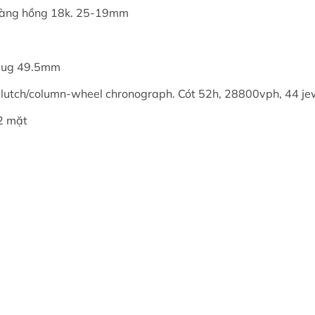
 vàng hồng 18k. 25-19mm
o lug 49.5mm
l clutch/column-wheel chronograph. Cót 52h, 28800vph, 44 
2 mặt