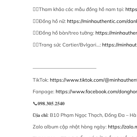
👉🏻Tham khảo các mẫu đồng hồ nam tại:
http
👉🏻Đồng hồ nữ:
https://minhauthentic.com/d
👉🏻Đồng hồ bàn/treo tường:
https://minhauth
👉🏻Trang sức Cartier/Bvlgari…:
https://minhau
—————————————
TikTok:
https://www.tiktok.com/@minhauthe
Fanpage:
https://www.facebook.com/donghom
📞𝟎𝟗𝟖.𝟑𝟎𝟓.𝟐𝟓𝟒𝟎
Đ𝐢̣𝐚 𝐜𝐡𝐢̉: B10 Phạm Ngọc Thạch, Đống Đa – Hà
Zalo album cập nhật hàng ngày:
https://zal