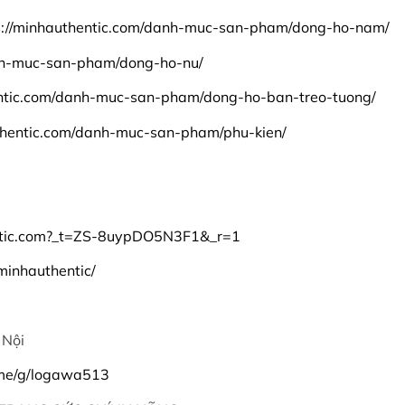
s://minhauthentic.com/danh-muc-san-pham/dong-ho-nam/
anh-muc-san-pham/dong-ho-nu/
entic.com/danh-muc-san-pham/dong-ho-ban-treo-tuong/
thentic.com/danh-muc-san-pham/phu-kien/
ntic.com?_t=ZS-8uypDO5N3F1&_r=1
inhauthentic/
 Nội
o.me/g/logawa513