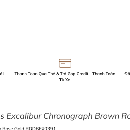
ái.
Thanh Toán Qua Thẻ & Trả Góp Credit - Thanh Toán
Đổ
Từ Xa
is Excalibur Chronograph Brown 