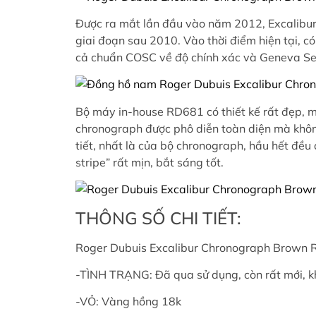
Được ra mắt lần đầu vào năm 2012, Excalibur 
giai đoạn sau 2010. Vào thời điểm hiện tại, c
cả chuẩn COSC về độ chính xác và Geneva Sea
Bộ máy in-house RD681 có thiết kế rất đẹp, mà 
chronograph được phô diễn toàn diện mà không b
tiết, nhất là của bộ chronograph, hầu hết đề
stripe” rất mịn, bắt sáng tốt.
THÔNG SỐ CHI TIẾT:
Roger Dubuis Excalibur Chronograph Brown
-TÌNH TRẠNG: Đã qua sử dụng, còn rất mới, k
-VỎ: Vàng hồng 18k