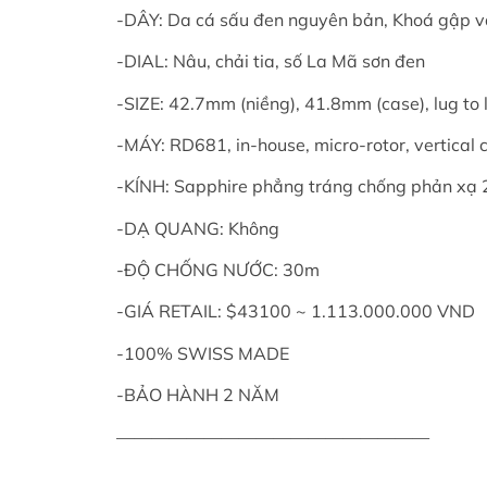
-DÂY: Da cá sấu đen nguyên bản, Khoá gập
-DIAL: Nâu, chải tia, số La Mã sơn đen
-SIZE: 42.7mm (niềng), 41.8mm (case), lug t
-MÁY: RD681, in-house, micro-rotor, vertica
-KÍNH: Sapphire phẳng tráng chống phản xạ 
-DẠ QUANG: Không
-ĐỘ CHỐNG NƯỚC: 30m
-GIÁ RETAIL: $43100 ~ 1.113.000.000 VND
-100% SWISS MADE
-BẢO HÀNH 2 NĂM
——————————————————