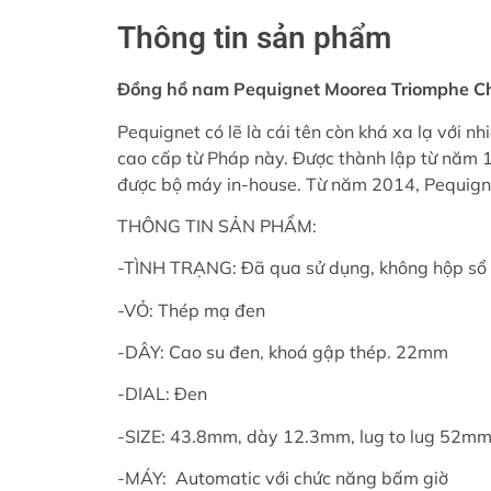
Thông tin sản phẩm
Đồng hồ nam Pequignet Moorea Triomphe 
Pequignet có lẽ là cái tên còn khá xa lạ với 
cao cấp từ Pháp này. Được thành lập từ năm 1
được bộ máy in-house. Từ năm 2014, Pequigne
THÔNG TIN SẢN PHẨM:
-TÌNH TRẠNG: Đã qua sử dụng, không hộp sổ
-VỎ: Thép mạ đen
-DÂY: Cao su đen, khoá gập thép. 22mm
-DIAL: Đen
-SIZE: 43.8mm, dày 12.3mm, lug to lug 52m
-MÁY: Automatic với chức năng bấm giờ