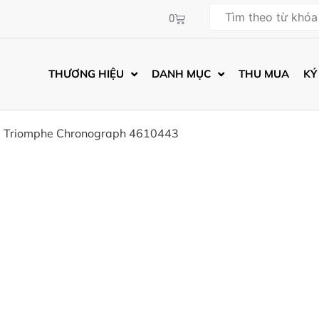
0
THƯƠNG HIỆU
DANH MỤC
THU MUA
KÝ
a Triomphe Chronograph 4610443