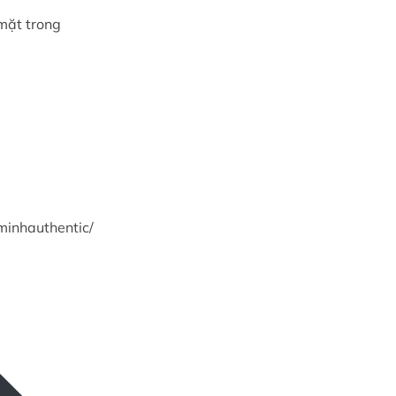
mặt trong
inhauthentic/