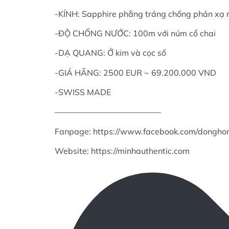
-KÍNH: Sapphire phẳng tráng chống phản xạ 
-ĐỘ CHỐNG NƯỚC: 100m với núm cổ chai
-DẠ QUANG: Ở kim và cọc số
-GIÁ HÃNG: 2500 EUR ~ 69.200.000 VND
-SWISS MADE
—————————————
Fanpage: https://www.facebook.com/donghom
Website: https://minhauthentic.com