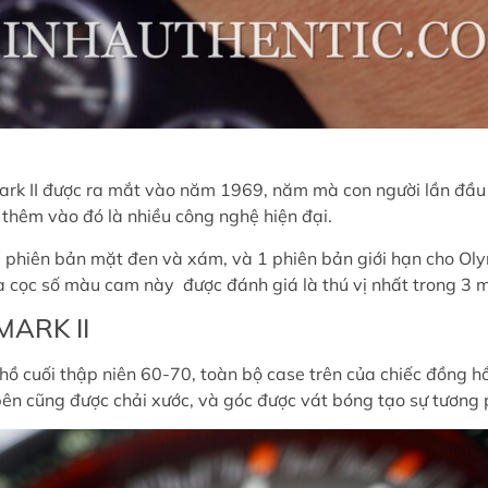
k II được ra mắt vào năm 1969, năm mà con người lần đầu 
 thêm vào đó là nhiều công nghệ hiện đại.
2 phiên bản mặt đen và xám, và 1 phiên bản giới hạn cho Ol
à cọc số màu cam này
được đánh giá là thú vị nhất trong 3 
MARK II
 cuối thập niên 60-70, toàn bộ case trên của chiếc đồng hồ
bên cũng được chải xước, và góc được vát bóng tạo sự tương 