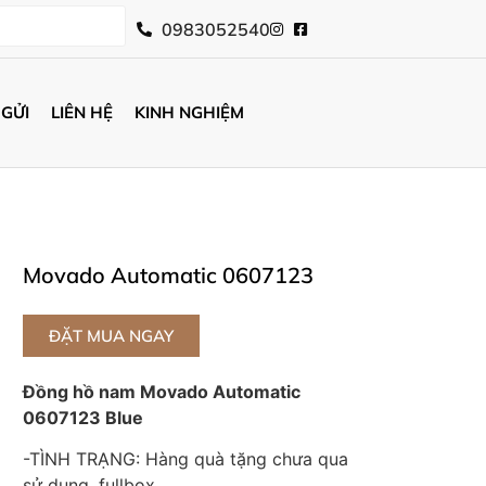
0983052540
 GỬI
LIÊN HỆ
KINH NGHIỆM
Movado Automatic 0607123
ĐẶT MUA NGAY
Đồng hồ nam Movado Automatic
0607123 Blue
-TÌNH TRẠNG: Hàng quà tặng chưa qua
sử dụng, fullbox