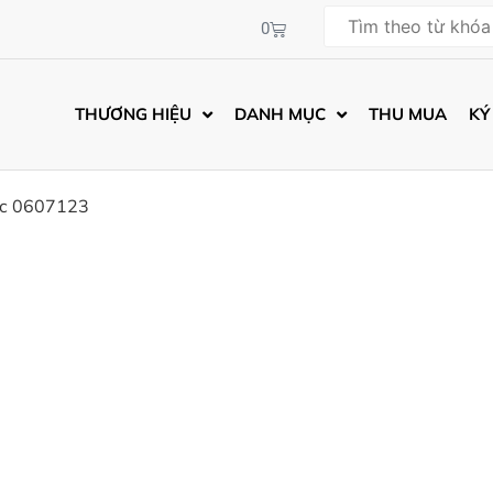
0
THƯƠNG HIỆU
DANH MỤC
THU MUA
KÝ
ic 0607123