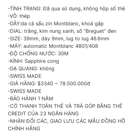
-TÌNH TRẠNG: Đã qua sử dụng, không hộp sổ thẻ
-VỎ: thép
-DÂY:da cá sấu zin Montblanc, khoá gập
-DIAL: trắng, kim nung xanh, số “Breguet” đen
-SIZE: 39mm, dày 9mm, lug to lug 46.6mm
-MÁY: automatic Montblanc 4801/408
-ĐỘ CHỐNG NƯỚC: 30M
-KÍNH: Sapphire cong
-DẠ QUANG: không
-SWISS MADE
-GIÁ HÃNG: $3340 ~ 78.500.000đ
-SWISS MADE
-BẢO HÀNH 1 NĂM
-CÓ THANH TOÁN THẺ VÀ TRẢ GÓP BẰNG THẺ
CREDIT CỦA 23 NGÂN HÀNG
-NHẬN ĐỔI CÁC, GIAO LƯU CÁC MẪU ĐỒNG HỒ
CHÍNH HÃNG