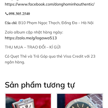
https://www.facebook.com/donghominhauthentic/
📞
𝟎𝟗𝟖
.
𝟑𝟎𝟓
.
𝟐𝟓𝟒𝟎
Đ
𝐢̣𝐚
𝐜𝐡𝐢̉
: B10 Phạm Ngọc Thạch, Đống Đa – Hà Nội
Zalo album cập nhật hàng ngày:
https://zalo.me/g/logawa513
THU MUA – TRAO ĐỔI – KÍ GỬI
Có Quẹt Thẻ và Trả Góp qua thẻ Visa Credit với 23
ngân hàng.
Sản phẩm tương tự