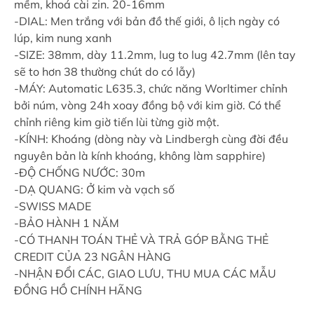
mềm, khoá cài zin. 20-16mm
-DIAL: Men trắng với bản đồ thế giới, ô lịch ngày có
lúp, kim nung xanh
-SIZE: 38mm, dày 11.2mm, lug to lug 42.7mm (lên tay
sẽ to hơn 38 thường chút do có lẫy)
-MÁY: Automatic L635.3, chức năng Worltimer chỉnh
bởi núm, vòng 24h xoay đồng bộ với kim giờ. Có thể
chỉnh riêng kim giờ tiến lùi từng giờ một.
-KÍNH: Khoáng (dòng này và Lindbergh cùng đời đều
nguyên bản là kính khoáng, không làm sapphire)
-ĐỘ CHỐNG NƯỚC: 30m
-DẠ QUANG: Ở kim và vạch số
-SWISS MADE
-BẢO HÀNH 1 NĂM
-CÓ THANH TOÁN THẺ VÀ TRẢ GÓP BẰNG THẺ
CREDIT CỦA 23 NGÂN HÀNG
-NHẬN ĐỔI CÁC, GIAO LƯU, THU MUA CÁC MẪU
ĐỒNG HỒ CHÍNH HÃNG