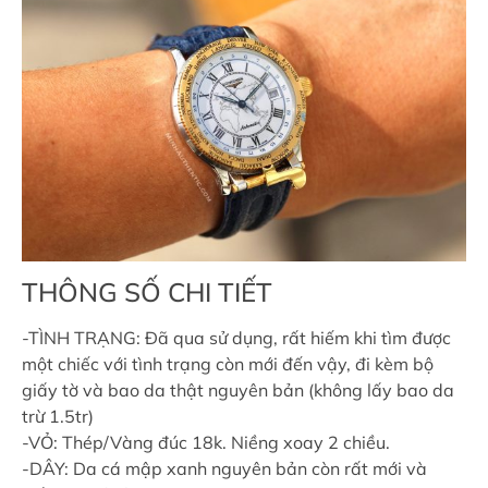
THÔNG SỐ CHI TIẾT
-TÌNH TRẠNG: Đã qua sử dụng, rất hiếm khi tìm được
một chiếc với tình trạng còn mới đến vậy, đi kèm bộ
giấy tờ và bao da thật nguyên bản (không lấy bao da
trừ 1.5tr)
-VỎ: Thép/Vàng đúc 18k. Niềng xoay 2 chiều.
-DÂY: Da cá mập xanh nguyên bản còn rất mới và