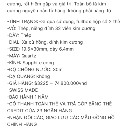
cương, rất hiếm gặp và giá trị. Toàn bộ là kim
cương nguyên bản từ hãng, không phải hàng độ.
-TÌNH TRẠNG: Đã qua sử dụng, fullbox hộp sổ 2 thẻ
-VỎ: Thép, niềng đính 32 viên kim cương
-DÂY: Thép
-DIAL: Xà cừ hồng, đính kim cương
-SIZE: 19.5x30mm, dày 6.4mm
-MÁY: Quartz
-KÍNH: Sapphire cong
-ĐỘ CHỐNG NƯỚC: 30m
-DẠ QUANG: Không
-GIÁ HÃNG: $3225 ~ 74.800.000vnd
-SWISS MADE
-BẢO HÀNH 1 NĂM
-CÓ THANH TOÁN THẺ VÀ TRẢ GÓP BẰNG THẺ
CREDIT CỦA 23 NGÂN HÀNG
-NHẬN ĐỔI CÁC, GIAO LƯU CÁC MẪU ĐỒNG HỒ
CHÍNH HÃNG