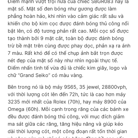
Điểm mạnh vượt trội nữa của chiếc SBGR083 này là
mặt số. Mặt số đen bóng như gương được làm
phẳng hoàn hảo, khi nhìn vào cảm giác rất sâu và
khiến cho bộ kim cọc được đánh bóng thủ công nổi
bật lên, có độ tương phản rất cao. Mỗi cọc số được
tạo thành bởi 9 mặt cắt, toàn bộ được đánh bóng
trừ bề mặt trên cùng được phay dọc, phản xạ ra ánh
7 màu. Rất khó để có thể chụp ảnh bắt trọn được
nét đẹp của mặt số này như nhìn ngoài thực tế.
Điểm nhấn tinh tế vừa đủ là chiếc kim giây, logo và
chữ “Grand Seiko” có màu vàng.
Bên trong nó là bộ máy 9S65, 35 jewel, 28800vph,
với thời lượng cót lên đến 72h, tức là cao hơn máy
3235 mới nhất của Rolex (70h), hay máy 8900 của
Omega (60h). Mỗi cạnh trong răng của các bánh xe
đều được đánh bóng thủ công, với mục đích giảm
ma sát giữa các răng, tăng hiệu năng và giúp kéo
dài thời lượng cót, một công đoạn rất tốn thời gian