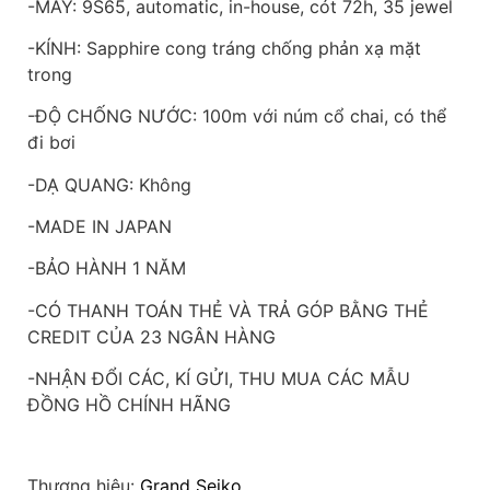
-MÁY: 9S65, automatic, in-house, cót 72h, 35 jewel
-KÍNH: Sapphire cong tráng chống phản xạ mặt
trong
-ĐỘ CHỐNG NƯỚC: 100m với núm cổ chai, có thể
đi bơi
-DẠ QUANG: Không
-MADE IN JAPAN
-BẢO HÀNH 1 NĂM
-CÓ THANH TOÁN THẺ VÀ TRẢ GÓP BẰNG THẺ
CREDIT CỦA 23 NGÂN HÀNG
-NHẬN ĐỔI CÁC, KÍ GỬI, THU MUA CÁC MẪU
ĐỒNG HỒ CHÍNH HÃNG
Thương hiệu:
Grand Seiko