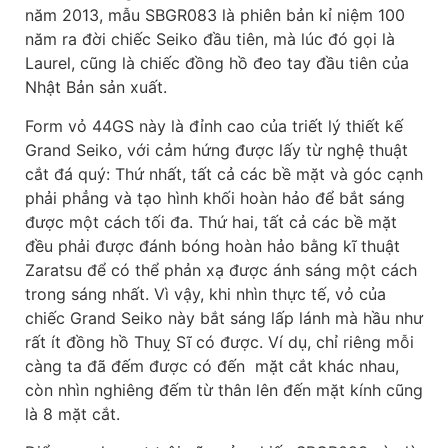
năm 2013, mẫu SBGR083 là phiên bản kỉ niệm 100
năm ra đời chiếc Seiko đầu tiên, mà lúc đó gọi là
Laurel, cũng là chiếc đồng hồ đeo tay đầu tiên của
Nhật Bản sản xuất.
Form vỏ 44GS này là đỉnh cao của triết lý thiết kế
Grand Seiko, với cảm hứng được lấy từ nghệ thuật
cắt đá quý: Thứ nhất, tất cả các bề mặt và góc cạnh
phải phẳng và tạo hình khối hoàn hảo để bắt sáng
được một cách tối đa. Thứ hai, tất cả các bề mặt
đều phải được đánh bóng hoàn hảo bằng kĩ thuật
Zaratsu để có thể phản xạ được ánh sáng một cách
trong sáng nhất. Vì vậy, khi nhìn thực tế, vỏ của
chiếc Grand Seiko này bắt sáng lấp lánh mà hầu như
rất ít đồng hồ Thuỵ Sĩ có được. Ví dụ, chỉ riêng mỗi
càng ta đã đếm được có đến mặt cắt khác nhau,
còn nhìn nghiêng đếm từ thân lên đến mặt kính cũng
là 8 mặt cắt.