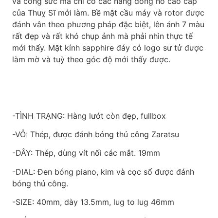
và công sức mà chỉ có các hãng đồng hồ cao cấp
của Thuỵ Sĩ mới làm. Bề mặt cầu máy và rotor được
đánh vân theo phương pháp đặc biệt, lên ánh 7 màu
rất đẹp và rất khó chụp ảnh mà phải nhìn thực tế
mới thấy. Mặt kính sapphire đáy có logo sư tử được
làm mờ và tuỳ theo góc độ mới thấy được.
-TÌNH TRẠNG: Hàng lướt còn đẹp, fullbox
-VỎ: Thép, được đánh bóng thủ công Zaratsu
-DÂY: Thép, dùng vít nối các mắt. 19mm
-DIAL: Đen bóng piano, kim và cọc số được đánh
bóng thủ công.
-SIZE: 40mm, dày 13.5mm, lug to lug 46mm