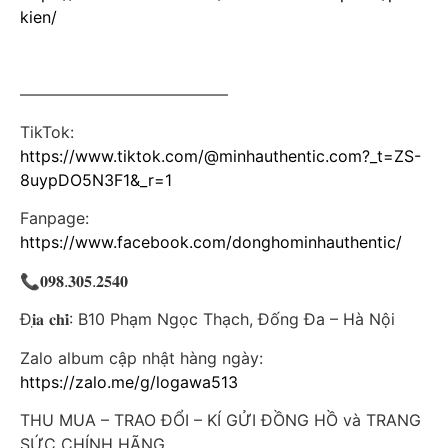
kien/
—————————————
TikTok:
https://www.tiktok.com/@minhauthentic.com?_t=ZS-
8uypDO5N3F1&_r=1
Fanpage:
https://www.facebook.com/donghominhauthentic/
📞𝟎𝟗𝟖.𝟑𝟎𝟓.𝟐𝟓𝟒𝟎
Đ𝐢̣𝐚 𝐜𝐡𝐢̉: B10 Phạm Ngọc Thạch, Đống Đa – Hà Nội
Zalo album cập nhật hàng ngày:
https://zalo.me/g/logawa513
THU MUA – TRAO ĐỔI – KÍ GỬI ĐỒNG HỒ và TRANG
SỨC CHÍNH HÃNG