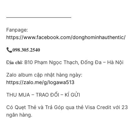
—————————————
Fanpage:
https://www.facebook.com/donghominhauthentic/
📞
𝟎𝟗𝟖
.
𝟑𝟎𝟓
.
𝟐𝟓𝟒𝟎
Đ
𝐢̣𝐚
𝐜𝐡𝐢̉
: B10 Phạm Ngọc Thạch, Đống Đa – Hà Nội
Zalo album cập nhật hàng ngày:
https://zalo.me/g/logawa513
THU MUA – TRAO ĐỔI – KÍ GỬI
Có Quẹt Thẻ và Trả Góp qua thẻ Visa Credit với 23
ngân hàng.