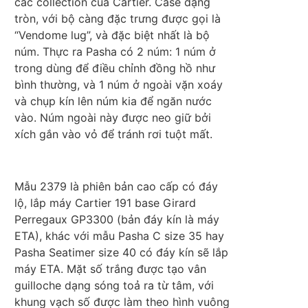
các collection của Cartier. Case dạng
tròn, với bộ càng đặc trưng được gọi là
“Vendome lug”, và đặc biệt nhất là bộ
núm. Thực ra Pasha có 2 núm: 1 núm ở
trong dùng để điều chỉnh đồng hồ như
bình thường, và 1 núm ở ngoài vặn xoáy
và chụp kín lên núm kia để ngăn nước
vào. Núm ngoài này được neo giữ bởi
xích gắn vào vỏ để tránh rơi tuột mất.
Mẫu 2379 là phiên bản cao cấp có đáy
lộ, lắp máy Cartier 191 base Girard
Perregaux GP3300 (bản đáy kín là máy
ETA), khác với mẫu Pasha C size 35 hay
Pasha Seatimer size 40 có đáy kín sẽ lắp
máy ETA. Mặt số trắng được tạo vân
guilloche dạng sóng toả ra từ tâm, với
khung vạch số được làm theo hình vuông