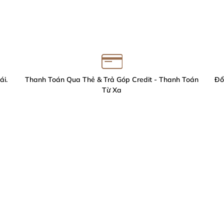
ái.
Thanh Toán Qua Thẻ & Trả Góp Credit - Thanh Toán
Đổ
Từ Xa
M