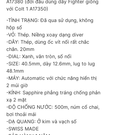
A17380 (đời đầu dùng dây Fighter giống
với Colt 1 A17350)
-TÌNH TRẠNG: Đã qua sử dụng, không
hộp sổ
-VỎ: Thép. Niềng xoay dạng diver
-DÂY: Thép, dùng ốc vít nối rất chắc
chắn. 20mm
-DIAL: Xanh, vân tròn, số nổi
-SIZE: 40.5mm, dày 12.6mm, lug to lug
48.1mm
-MÁY: Automatic với chức năng hiển thị
2 múi giờ
-KÍNH: Sapphire phẳng tráng chống phản
xạ 2 mặt
-ĐỘ CHỐNG NƯỚC: 500m, núm cổ chai,
bơi thoải mái
-DẠ QUANG: Ở kim và vạch số
-SWISS MADE