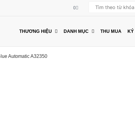
0
THƯƠNG HIỆU
DANH MỤC
THU MUA
KÝ
 Blue Automatic A32350