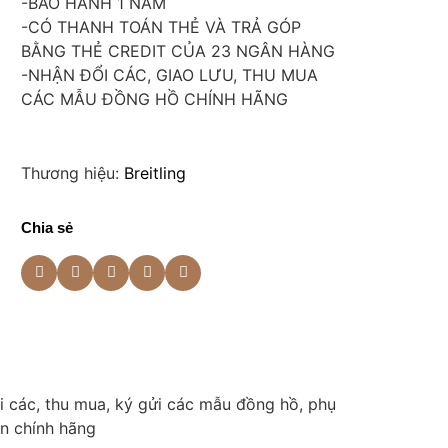
-BẢO HÀNH 1 NĂM
-CÓ THANH TOÁN THẺ VÀ TRẢ GÓP
BẰNG THẺ CREDIT CỦA 23 NGÂN HÀNG
-NHẬN ĐỔI CÁC, GIAO LƯU, THU MUA
CÁC MẪU ĐỒNG HỒ CHÍNH HÃNG
Thương hiệu:
Breitling
Chia sẻ
i các, thu mua, ký gửi các mẫu đồng hồ, phụ
ện chính hãng