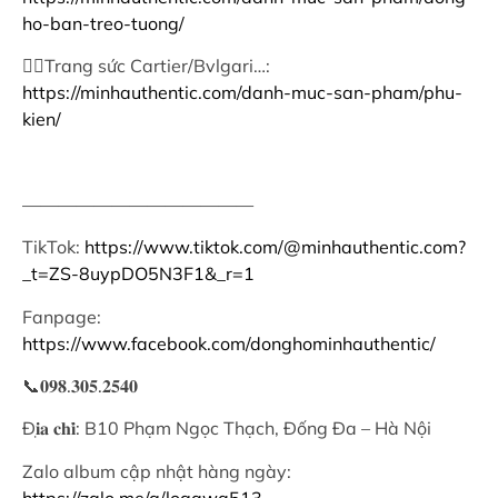
ho-ban-treo-tuong/
👉🏻Trang sức Cartier/Bvlgari…:
https://minhauthentic.com/danh-muc-san-pham/phu-
kien/
—————————————
TikTok:
https://www.tiktok.com/@minhauthentic.com?
_t=ZS-8uypDO5N3F1&_r=1
Fanpage:
https://www.facebook.com/donghominhauthentic/
📞𝟎𝟗𝟖.𝟑𝟎𝟓.𝟐𝟓𝟒𝟎
Đ𝐢̣𝐚 𝐜𝐡𝐢̉: B10 Phạm Ngọc Thạch, Đống Đa – Hà Nội
Zalo album cập nhật hàng ngày:
https://zalo.me/g/logawa513