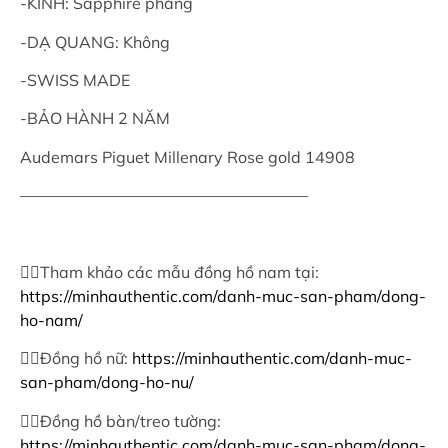
-KÍNH: Sapphire phẳng
-DẠ QUANG: Không
-SWISS MADE
-BẢO HÀNH 2 NĂM
Audemars Piguet Millenary Rose gold 14908
——————————————————
👉🏻Tham khảo các mẫu đồng hồ nam tại:
https://minhauthentic.com/danh-muc-san-pham/dong-
ho-nam/
👉🏻Đồng hồ nữ:
https://minhauthentic.com/danh-muc-
san-pham/dong-ho-nu/
👉🏻Đồng hồ bàn/treo tường:
https://minhauthentic.com/danh-muc-san-pham/dong-